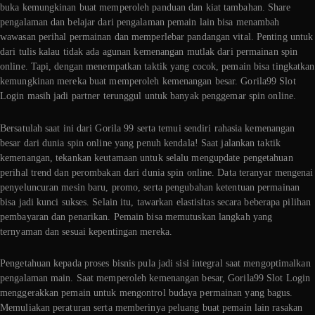
buka kemungkinan buat memperoleh panduan dan kiat tambahan. Share
pengalaman dan belajar dari pengalaman pemain lain bisa menambah
wawasan perihal permainan dan memperlebar pandangan vital. Penting untuk
dari tulis kalau tidak ada agunan kemenangan mutlak dari permainan spin
online. Tapi, dengan menempatkan taktik yang cocok, pemain bisa tingkatkan
kemungkinan mereka buat memperoleh kemenangan besar. Gorila99 Slot
Login masih jadi partner terunggul untuk banyak penggemar spin online.
Bersatulah saat ini dari Gorila 99 serta temui sendiri rahasia kemenangan
besar dari dunia spin online yang penuh kendala! Saat jalankan taktik
kemenangan, tekankan keutamaan untuk selalu mengupdate pengetahuan
perihal trend dan perombakan dari dunia spin online. Data teranyar mengenai
penyeluncuran mesin baru, promo, serta pengubahan ketentuan permainan
bisa jadi kunci sukses. Selain itu, tawarkan elastisitas secara beberapa pilihan
pembayaran dan penarikan. Pemain bisa memutuskan langkah yang
ternyaman dan sesuai kepentingan mereka.
Pengetahuan kepada proses bisnis pula jadi sisi integral saat mengoptimalkan
pengalaman main. Saat memperoleh kemenangan besar, Gorila99 Slot Login
menggerakkan pemain untuk mengontrol budaya permainan yang bagus.
Memuliakan peraturan serta memberinya peluang buat pemain lain rasakan