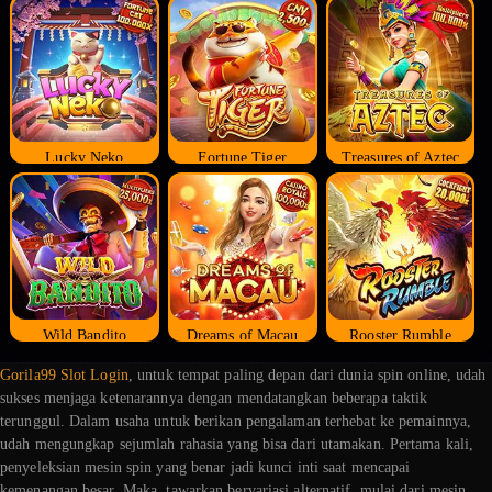
Lucky Neko
Fortune Tiger
Treasures of Aztec
Wild Bandito
Dreams of Macau
Rooster Rumble
Gorila99 Slot Login
, untuk tempat paling depan dari dunia spin online, udah
sukses menjaga ketenarannya dengan mendatangkan beberapa taktik
terunggul. Dalam usaha untuk berikan pengalaman terhebat ke pemainnya,
udah mengungkap sejumlah rahasia yang bisa dari utamakan. Pertama kali,
penyeleksian mesin spin yang benar jadi kunci inti saat mencapai
kemenangan besar. Maka, tawarkan bervariasi alternatif, mulai dari mesin