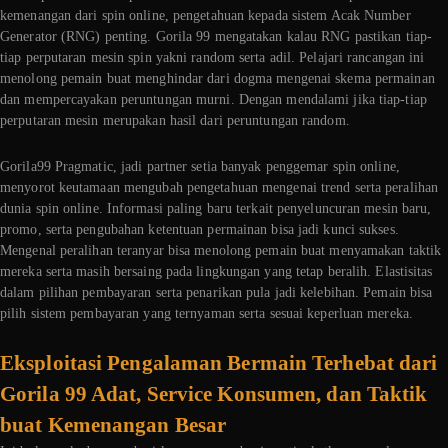
kemenangan dari spin online, pengetahuan kepada sistem Acak Number
Generator (RNG) penting. Gorila 99 mengatakan kalau RNG pastikan tiap-
tiap perputaran mesin spin yakni random serta adil. Pelajari rancangan ini
menolong pemain buat menghindar dari dogma mengenai skema permainan
dan mempercayakan peruntungan murni. Dengan mendalami jika tiap-tiap
perputaran mesin merupakan hasil dari peruntungan random.
Gorila99 Pragmatic, jadi partner setia banyak penggemar spin online,
menyorot keutamaan mengubah pengetahuan mengenai trend serta peralihan
dunia spin online. Informasi paling baru terkait penyeluncuran mesin baru,
promo, serta pengubahan ketentuan permainan bisa jadi kunci sukses.
Mengenal peralihan teranyar bisa menolong pemain buat menyamakan taktik
mereka serta masih bersaing pada lingkungan yang tetap beralih. Elastisitas
dalam pilihan pembayaran serta penarikan pula jadi kelebihan. Pemain bisa
pilih sistem pembayaran yang ternyaman serta sesuai keperluan mereka.
Eksploitasi Pengalaman Bermain Terhebat dari
Gorila 99 Adat, Service Konsumen, dan Taktik
buat Kemenangan Besar