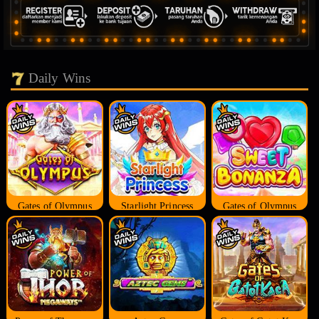
Daily Wins
Gates of Olympus
Starlight Princess
Gates of Olympus