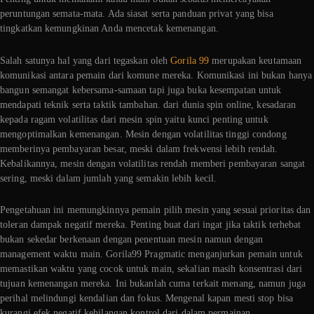
peruntungan semata-mata. Ada siasat serta panduan privat yang bisa
tingkatkan kemungkinan Anda mencetak kemenangan.
Salah satunya hal yang dari tegaskan oleh
Gorila 99
merupakan keutamaan
komunikasi antara pemain dari komune mereka. Komunikasi ini bukan hanya
bangun semangat kebersama-samaan tapi juga buka kesempatan untuk
mendapati teknik serta taktik tambahan. dari dunia spin online, kesadaran
kepada ragam volatilitas dari mesin spin yaitu kunci penting untuk
mengoptimalkan kemenangan. Mesin dengan volatilitas tinggi condong
memberinya pembayaran besar, meski dalam frekwensi lebih rendah.
Kebalikannya, mesin dengan volatilitas rendah memberi pembayaran sangat
sering, meski dalam jumlah yang semakin lebih kecil.
Pengetahuan ini memungkinnya pemain pilih mesin yang sesuai prioritas dan
toleran dampak negatif mereka. Penting buat dari ingat jika taktik terhebat
bukan sekedar berkenaan dengan penentuan mesin namun dengan
management waktu main. Gorila99 Pragmatic menganjurkan pemain untuk
memastikan waktu yang cocok untuk main, sekalian masih konsentrasi dari
tujuan kemenangan mereka. Ini bukanlah cuma terkait menang, namun juga
perihal melindungi kendalian dan fokus. Mengenal kapan mesti stop bisa
kurangi efek negatif kehilangan kontrol dari dalam permainan.