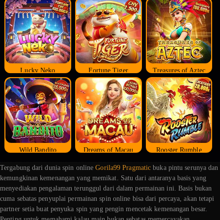
Lucky Neko
Fortune Tiger
Treasures of Aztec
Wild Bandito
Dreams of Macau
Rooster Rumble
Tergabung dari dunia spin online
Gorila99 Pragmatic
buka pintu serunya dan
kemungkinan kemenangan yang memikat. Satu dari antaranya basis yang
menyediakan pengalaman terunggul dari dalam permainan ini. Basis bukan
cuma sebatas penyuplai permainan spin online bisa dari percaya, akan tetapi
partner setia buat penyuka spin yang pengin mencetak kemenangan besar.
Penting untuk memahami kalau main bukan sebatas memercayakan