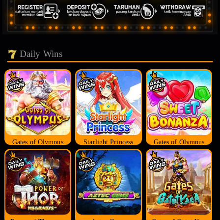
Daily Wins
Gates of Olympus
Starlight Princess
Gates of Olympus