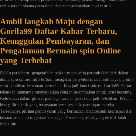
cerita terkait skema permainan dan mempercayakan hoki murni.
Ambil langkah Maju dengan
Gorila99 Daftar Kabar Terbaru,
Keunggulan Pembayaran, dan
Pengalaman Bermain spin Online
yang Terhebat
Selalu perbaharui pengetahuan terkait mode serta perombakan dari dalam
dunia spin online. Info terbaru mengenai penyeluncuran mesin anyar, promo,
serta peralihan ketentuan permainan bisa jadi kunci sukses. Gorila99 Daftar
tekankan utamanya menyesuaikan dengan perombakan untuk terus bersaing.
Keluwesan dalam pilihan pembayaran dan penarikan jadi kelebihan. Pemain
bisa pilih teknik yang ternyaman serta sesuai kepentingan mereka.
Tersedianya pilihan pembayaran yang bermacam membentuk keamanan dan
keamanan dalam negosiasi keuangan. Proses negosiasi yang efektif ialah
focus inti.