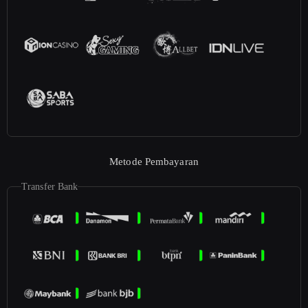
Metode Pembayaran
Transfer Bank