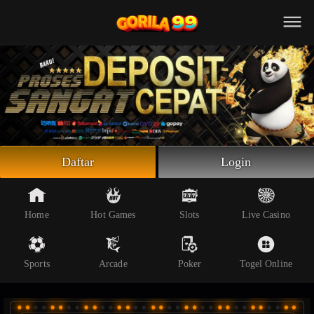
Beranda
Slot Online
Live Casino
Sportsbook
Arcade
Togel Online
Daftar
Login
Poker
Whatsapp
Home
Hot Games
Slots
Live Casino
Telegram
Sports
Arcade
Poker
Togel Online
Livechat