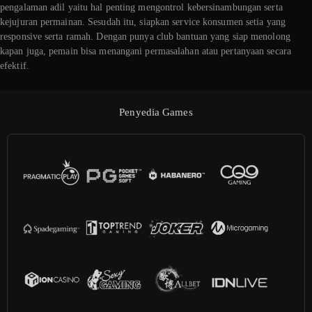
pengalaman adil yaitu hal penting mengontrol kebersinambungan serta
kejujuran permainan. Sesudah itu, siapkan service konsumen setia yang
responsive serta ramah. Dengan punya club bantuan yang siap menolong
kapan juga, pemain bisa menangani permasalahan atau pertanyaan secara
efektif.
Penyedia Games