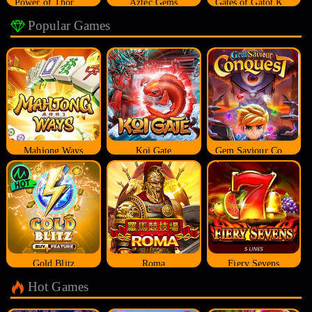
Power of Thor Megaways
Aztec Gems
Gates of Gatot Kaca
Popular Games
Mahjong Ways
Koi Gate
Gem Saviour Conquest
Gold Blitz
Roma
Fiery Sevens
Hot Games