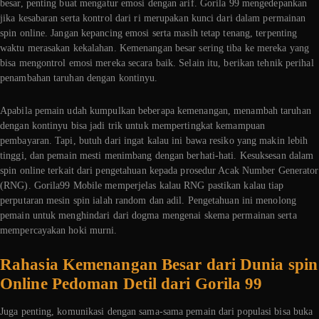
besar, penting buat mengatur emosi dengan arif. Gorila 99 mengedepankan
jika kesabaran serta kontrol dari ri merupakan kunci dari dalam permainan
spin online. Jangan kepancing emosi serta masih tetap tenang, terpenting
waktu merasakan kekalahan. Kemenangan besar sering tiba ke mereka yang
bisa mengontrol emosi mereka secara baik. Selain itu, berikan tehnik perihal
penambahan taruhan dengan kontinyu.
Apabila pemain udah kumpulkan beberapa kemenangan, menambah taruhan
dengan kontinyu bisa jadi trik untuk mempertingkat kemampuan
pembayaran. Tapi, butuh dari ingat kalau ini bawa resiko yang makin lebih
tinggi, dan pemain mesti menimbang dengan berhati-hati. Kesuksesan dalam
spin online terkait dari pengetahuan kepada prosedur Acak Number Generator
(RNG). Gorila99 Mobile memperjelas kalau RNG pastikan kalau tiap
perputaran mesin spin ialah random dan adil. Pengetahuan ini menolong
pemain untuk menghindari dari dogma mengenai skema permainan serta
mempercayakan hoki murni.
Rahasia Kemenangan Besar dari Dunia spin
Online Pedoman Detil dari Gorila 99
Juga penting, komunikasi dengan sama-sama pemain dari populasi bisa buka